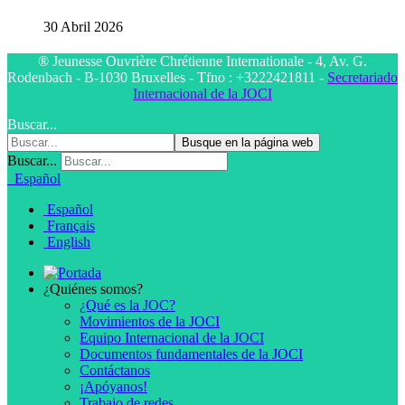
30 Abril 2026
® Jeunesse Ouvrière Chrétienne Internationale - 4, Av. G.
Rodenbach - B-1030 Bruxelles - Tfno : +3222421811 -
Secretariado
Internacional de la JOCI
Buscar...
Busque en la página web
Buscar...
Español
Español
Français
English
¿Quiénes somos?
¿Qué es la JOC?
Movimientos de la JOCI
Equipo Internacional de la JOCI
Documentos fundamentales de la JOCI
Contáctanos
¡Apóyanos!
Trabajo de redes