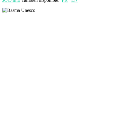
JOC-Info
También disponible:
FR
EN