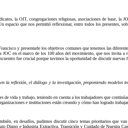
indicatos, la OIT, congregaciones religiosas, asociaciones de base, la 
Un espacio que nos permitió reflexionar, entro todos los presentes, sob
rancisco y presentarle los objetivos comunes que tenemos las diferente
la JOC en el marco de los 100 años del movimiento, que nos invita a re
uentro fue crucial porque tuvimos la oportunidad de discutir nuevas f
 la reflexión, el diálogo y la investigación, proponiendo modelos in
s de vida y trabajo, teniendo en cuenta a los trabajadores que continúa
rganizaciones e instituciones están creando y cómo han logrado trabajar 
ambién, en desafíos, pudimos discutir cinco temas prioritarios que v
jo Digno e Industria Extractiva, Transición y Cuidado de Nuestra Cas