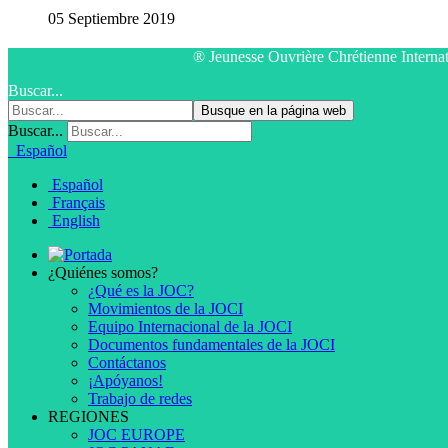
05 Septiembre 2019
® Jeunesse Ouvrière Chrétienne Interna
Buscar...
Busque en la página web
Buscar...
Español
Español
Français
English
¿Quiénes somos?
¿Qué es la JOC?
Movimientos de la JOCI
Equipo Internacional de la JOCI
Documentos fundamentales de la JOCI
Contáctanos
¡Apóyanos!
Trabajo de redes
REGIONES
JOC EUROPE