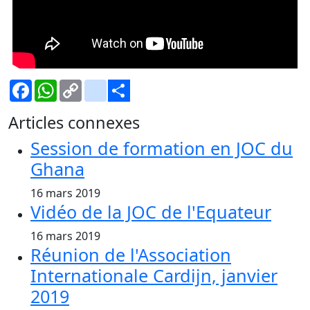
Facebook
WhatsApp
Copy
Gmail
Link
Share
Articles connexes
Session de formation en JOC du
Ghana
16 mars 2019
Vidéo de la JOC de l'Equateur
16 mars 2019
Réunion de l'Association
Internationale Cardijn, janvier
2019