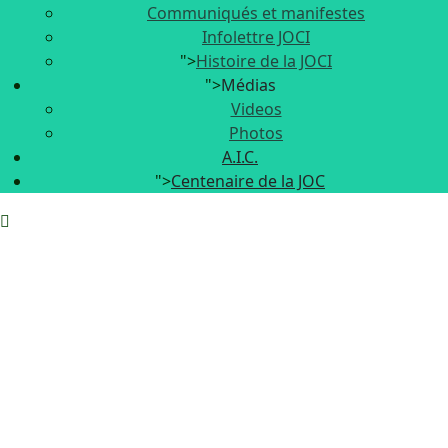
Communiqués et manifestes
Infolettre JOCI
">
Histoire de la JOCI
">
Médias
Videos
Photos
A.I.C.
">
Centenaire de la JOC