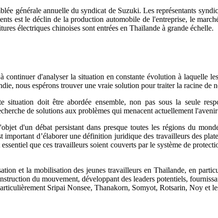
emblée générale annuelle du syndicat de Suzuki. Les représentants syndic
ents est le déclin de la production automobile de l'entreprise, le march
tures électriques chinoises sont entrées en Thaïlande à grande échelle.
ontinuer d'analyser la situation en constante évolution à laquelle les 
ndie, nous espérons trouver une vraie solution pour traiter la racine de 
ette situation doit être abordée ensemble, non pas sous la seule respo
cherche de solutions aux problèmes qui menacent actuellement l'avenir de
 l'objet d'un débat persistant dans presque toutes les régions du mon
 important d’élaborer une définition juridique des travailleurs des plat
est essentiel que ces travailleurs soient couverts par le système de protec
ion et la mobilisation des jeunes travailleurs en Thaïlande, en particul
onstruction du mouvement, développant des leaders potentiels, fournissant
particulièrement Sripai Nonsee, Thanakorn, Somyot, Rotsarin, Noy et les 