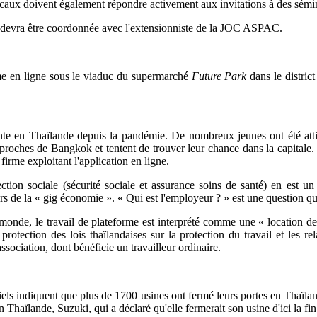
s locaux doivent également répondre activement aux invitations à des sémi
on devra être coordonnée avec l'extensionniste de la JOC ASPAC.
rme en ligne sous le viaduc du supermarché
Future Park
dans le distric
te en Thaïlande depuis la pandémie. De nombreux jeunes ont été attir
proches de Bangkok et tentent de trouver leur chance dans la capitale.
firme exploitant l'application en ligne.
ction sociale (sécurité sociale et assurance soins de santé) en est un
urs de la « gig économie ». « Qui est l'employeur ? » est une question qu
onde, le travail de plateforme est interprété comme une « location de 
rotection des lois thaïlandaises sur la protection du travail et les rela
ssociation, dont bénéficie un travailleur ordinaire.
ciels indiquent que plus de 1700 usines ont fermé leurs portes en Thaïl
n Thaïlande, Suzuki, qui a déclaré qu'elle fermerait son usine d'ici la fi