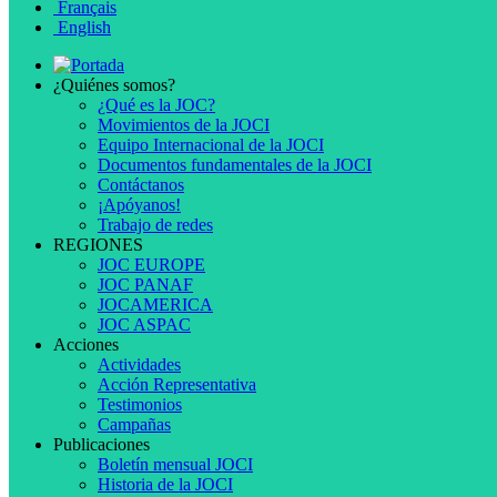
Français
English
¿Quiénes somos?
¿Qué es la JOC?
Movimientos de la JOCI
Equipo Internacional de la JOCI
Documentos fundamentales de la JOCI
Contáctanos
¡Apóyanos!
Trabajo de redes
REGIONES
JOC EUROPE
JOC PANAF
JOCAMERICA
JOC ASPAC
Acciones
Actividades
Acción Representativa
Testimonios
Campañas
Publicaciones
Boletín mensual JOCI
Historia de la JOCI