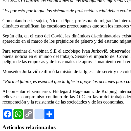
El Covid-19 agravó las condiciones de los trabajadores informales qu
“
Es por esto por lo que los sistemas de protección social deben evoluci
Comentando este sujeto, Nicola Piper, profesora de migración inter
climático amplifican las cuestiones preocupantes que son los motores 
Según ella, en el caso del Covid, las dinámicas discriminatorias exi
aparecido en el marco de los prejuicios de género y del estatuto migrat
Para terminar el webinar, S.E el arzobispo Ivan Jurkovič, observado
buena noticia en el mundo del trabajo. Señaló el impacto del Covid-
peligro de las empresas y de los canales de aprovisionamiento en la e
Monseñor Jurkovič reafirmó la misión de la Iglesia de servir y de cui
“Para el futuro, es esencial que la Iglesia apoye las acciones para co
Al comentar el seminario, Hildegard Hagemann, de Kolping Internac
relieve el compromiso continuo de las OIC en favor del trabajo decen
recuperación y la resistencia de las sociedades y de las economías.
Facebook
WhatsApp
Copy
Gmail
Link
Share
Artículos relacionados