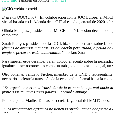
JOC-Info
También disponible:
FR
EN
Bruselas (JOCI Info)
– En colaboración con la JOC Europa, el MTCE 
virtual basada en la Adenda de la OIT al estudio general de 2020 sob
Olinda Marques, presidenta del MTCE, abrió la sesión declarando q
cambiante.
Sarah Prenger, presidenta de la JOCI, hizo un comentario sobre la a
jóvenes de diversas maneras: la educación perturbada, dificulta de 
empleos precarios están aumentando”,
declaró Sarah.
Para superar esos desafíos, Sarah colocó el acento sobre la necesidad
igualmente ser reconocidas como un trabajo con un estatuto legal, un 
Otro ponente, Santiago Fischer, miembro de la CNE y representant
necesario acelerar la transición de la economía informal hacia la econ
“Es urgente acelerar la transición de la economía informal hacia l
frente a las múltiples crisis futuras”,
declaró Santiago.
Por otra parte, Mariléa Damasio, secretaria general del MMTC, describ
“Los trabajadores africanos no tienen la opción, deben adaptarse a e