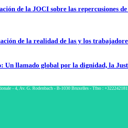
ción de la JOCI sobre las repercusiones de 
zación de la realidad de las y los trabajador
 Un llamado global por la dignidad, la Justi
tionale - 4, Av. G. Rodenbach - B-1030 Bruxelles - Tfno : +322242181