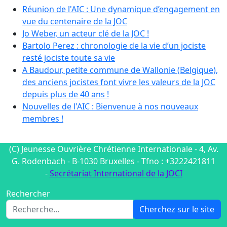
Réunion de l'AIC : Une dynamique d’engagement en
vue du centenaire de la JOC
Jo Weber, un acteur clé de la JOC !
Bartolo Perez : chronologie de la vie d’un jociste
resté jociste toute sa vie
A Baudour, petite commune de Wallonie (Belgique),
des anciens jocistes font vivre les valeurs de la JOC
depuis plus de 40 ans !
Nouvelles de l'AIC : Bienvenue à nos nouveaux
membres !
(C) Jeunesse Ouvrière Chrétienne Internationale - 4, Av.
G. Rodenbach - B-1030 Bruxelles - Tfno : +3222421811
-
Secrétariat International de la JOCI
Rechercher
Cherchez sur le site