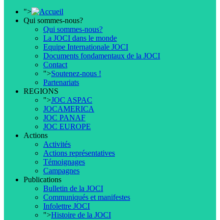
">
Qui sommes-nous?
Qui sommes-nous?
La JOCI dans le monde
Equipe Internationale JOCI
Documents fondamentaux de la JOCI
Contact
">
Soutenez-nous !
Partenariats
REGIONS
">
JOC ASPAC
JOCAMERICA
JOC PANAF
JOC EUROPE
Actions
Activités
Actions représentatives
Témoignages
Campagnes
Publications
Bulletin de la JOCI
Communiqués et manifestes
Infolettre JOCI
">
Histoire de la JOCI