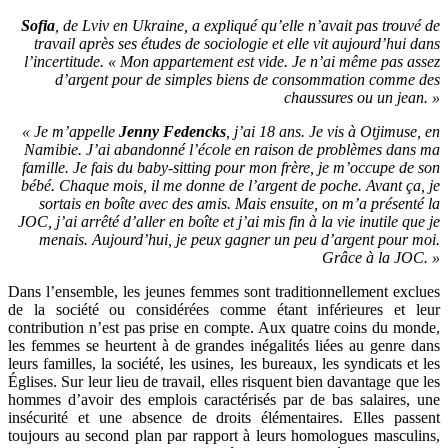
Sofia
, de Lviv en Ukraine, a expliqué qu’elle n’avait pas trouvé de
travail après ses études de sociologie et elle vit aujourd’hui dans
l’incertitude. « Mon appartement est vide. Je n’ai même pas assez
d’argent pour de simples biens de consommation comme des
chaussures ou un jean. »
« Je m’appelle
Jenny Fedencks
, j’ai 18 ans. Je vis à Otjimuse, en
Namibie. J’ai abandonné l’école en raison de problèmes dans ma
famille. Je fais du baby-sitting pour mon frère, je m’occupe de son
bébé. Chaque mois, il me donne de l’argent de poche. Avant ça, je
sortais en boîte avec des amis. Mais ensuite, on m’a présenté la
JOC, j’ai arrêté d’aller en boîte et j’ai mis fin à la vie inutile que je
menais. Aujourd’hui, je peux gagner un peu d’argent pour moi.
Grâce à la JOC. »
Dans l’ensemble, les jeunes femmes sont traditionnellement exclues
de la société ou considérées comme étant inférieures et leur
contribution n’est pas prise en compte. Aux quatre coins du monde,
les femmes se heurtent à de grandes inégalités liées au genre dans
leurs familles, la société, les usines, les bureaux, les syndicats et les
Églises. Sur leur lieu de travail, elles risquent bien davantage que les
hommes d’avoir des emplois caractérisés par de bas salaires, une
insécurité et une absence de droits élémentaires. Elles passent
toujours au second plan par rapport à leurs homologues masculins,