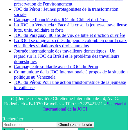
préservation de l'environnement
JOC du Pérou : Jeunes protagonistes de la transformation
sociale
Campagne financière des JOC du Chili et du Pérou
La JOC au Venezuela : Face à la crise, la jeunesse travailleuse
lutte, unie, solidaire et forte
JOC du Paraguay: 80 ans de vie, de lutte et d’action ouvrière
La JOCI se range aux côtés du peuple colombien pour la paix
et la fin des violations des droits humains
Journée internationale des travailleurs domestiques : Un
regard sur la JOC du Brésil et le problème des travailleurs
domestiques
Campagne de solidarité avec la JOC du Pérou
Communiqué de la JOC Internationale à propos de la situation
politique au Venezuela
JOC du Pérou: Pour une action transformatrice de la jeunesse
travailleuse
(C) Jeunesse Ouvrière Chrétienne Internationale - 4, Av. G.
Rodenbach - B-1030 Bruxelles - Tfno : +3222421811 -
Secrétariat
International de la JOCI
Rechercher
Cherchez sur le site