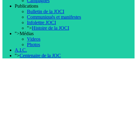
Campagnes
Publications
Bulletin de la JOCI
Communiqués et manifestes
Infolettre JOCI
">
Histoire de la JOCI
">
Médias
Videos
Photos
A.I.C.
">
Centenaire de la JOC