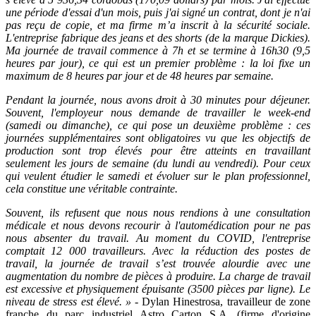
une période d'essai d'un mois, puis j'ai signé un contrat, dont je n'ai
pas reçu de copie, et ma firme m’a inscrit à la sécurité sociale.
L'entreprise fabrique des jeans et des shorts (de la marque Dickies).
Ma journée de travail commence à 7h et se termine à 16h30 (9,5
heures par jour), ce qui est un premier problème : la loi fixe un
maximum de 8 heures par jour et de 48 heures par semaine.
Pendant la journée, nous avons droit à 30 minutes pour déjeuner.
Souvent, l'employeur nous demande de travailler le week-end
(samedi ou dimanche), ce qui pose un deuxième problème : ces
journées supplémentaires sont obligatoires vu que les objectifs de
production sont trop élevés pour être atteints en travaillant
seulement les jours de semaine (du lundi au vendredi). Pour ceux
qui veulent étudier le samedi et évoluer sur le plan professionnel,
cela constitue une véritable contrainte.
Souvent, ils refusent que nous nous rendions à une consultation
médicale et nous devons recourir à l'automédication pour ne pas
nous absenter du travail. Au moment du COVID, l'entreprise
comptait 12 000 travailleurs. Avec la réduction des postes de
travail, la journée de travail s’est trouvée alourdie avec une
augmentation du nombre de pièces à produire. La charge de travail
est excessive et physiquement épuisante (3500 pièces par ligne). Le
niveau de stress est élevé. »
- Dylan Hinestrosa, travailleur de zone
franche du parc industriel Astro Carton S.A. (firme d'origine