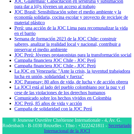
JOC Guatemala: Capacitación en serigrafía y sublimación
para dar a l@s jóvenes un acceso al trabajo
JOC Brasil: Sensibilización sobre el medio ambiente y la
economía solidaria, cocina escolar y proyecto de reciclaje de
material plástico
Perú: una acción de la JOC Lima para recomunalizar la vida
en el barrio
Semana de formación 2023 de la JOC Chile: construir
saberes, analizar la realidad local y nacional, contribuir a
preservar el medio ambiente
JOC Perú: Jóvenes protagonistas para la transformación social
Campaña financiera JOC Chile - JOC Perú
Campaña financiera JOC Chile - JOC Perú
La JOC en Venezuela: "Ante la crisis, la juventud trabajadora
lucha en unión, solidaridad y fuerza"
JOC Paraguay: 80 años de vida, de lucha y de acción obrera
La JOCI está al lado del pueblo colombiano por la paz y el
cese de las violaciones de los derechos humanos
Comunicado sobre los hechos vividos en Colombia
JOC Perú, 85 años de vida y acción
Campaña de solidaridad con la JOC Perú
® Jeunesse Ouvrière Chrétienne Internationale - 4, Av. G.
Rodenbach - B-1030 Bruxelles - Tfno : +3222421811 -
Secretariado
Internacional de la JOCI