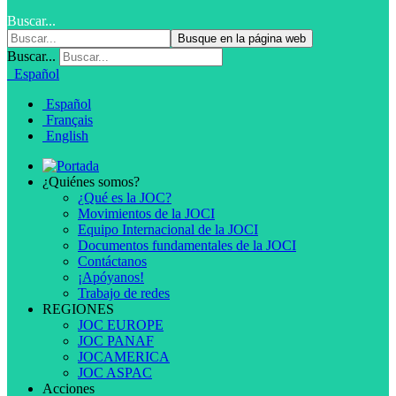
Buscar...
Busque en la página web
Buscar...
Español
Español
Français
English
¿Quiénes somos?
¿Qué es la JOC?
Movimientos de la JOCI
Equipo Internacional de la JOCI
Documentos fundamentales de la JOCI
Contáctanos
¡Apóyanos!
Trabajo de redes
REGIONES
JOC EUROPE
JOC PANAF
JOCAMERICA
JOC ASPAC
Acciones